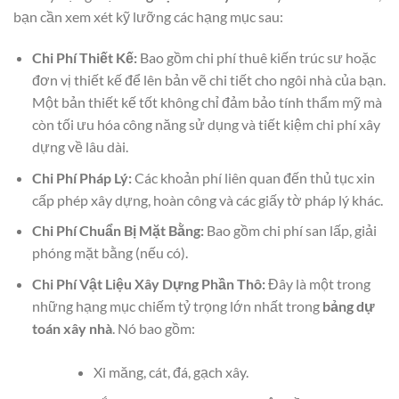
bạn cần xem xét kỹ lưỡng các hạng mục sau:
Chi Phí Thiết Kế:
Bao gồm chi phí thuê kiến trúc sư hoặc
đơn vị thiết kế để lên bản vẽ chi tiết cho ngôi nhà của bạn.
Một bản thiết kế tốt không chỉ đảm bảo tính thẩm mỹ mà
còn tối ưu hóa công năng sử dụng và tiết kiệm chi phí xây
dựng về lâu dài.
Chi Phí Pháp Lý:
Các khoản phí liên quan đến thủ tục xin
cấp phép xây dựng, hoàn công và các giấy tờ pháp lý khác.
Chi Phí Chuẩn Bị Mặt Bằng:
Bao gồm chi phí san lấp, giải
phóng mặt bằng (nếu có).
Chi Phí Vật Liệu Xây Dựng Phần Thô:
Đây là một trong
những hạng mục chiếm tỷ trọng lớn nhất trong
bảng dự
toán xây nhà
. Nó bao gồm:
Xi măng, cát, đá, gạch xây.