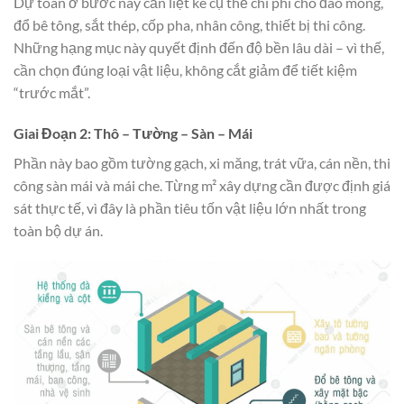
Dự toán ở bước này cần liệt kê cụ thể chi phí cho đào móng,
đổ bê tông, sắt thép, cốp pha, nhân công, thiết bị thi công.
Những hạng mục này quyết định đến độ bền lâu dài – vì thế,
cần chọn đúng loại vật liệu, không cắt giảm để tiết kiệm
“trước mắt”.
Giai Đoạn 2: Thô – Tường – Sàn – Mái
Phần này bao gồm tường gạch, xi măng, trát vữa, cán nền, thi
công sàn mái và mái che. Từng m² xây dựng cần được định giá
sát thực tế, vì đây là phần tiêu tốn vật liệu lớn nhất trong
toàn bộ dự án.