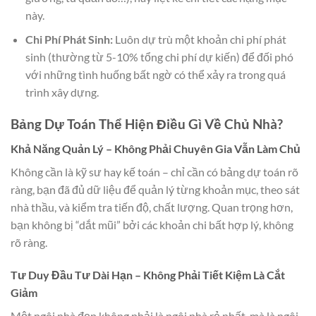
này.
Chi Phí Phát Sinh:
Luôn dự trù một khoản chi phí phát
sinh (thường từ 5-10% tổng chi phí dự kiến) để đối phó
với những tình huống bất ngờ có thể xảy ra trong quá
trình xây dựng.
Bảng Dự Toán Thể Hiện Điều Gì Về Chủ Nhà?
Khả Năng Quản Lý – Không Phải Chuyên Gia Vẫn Làm Chủ
Không cần là kỹ sư hay kế toán – chỉ cần có bảng dự toán rõ
ràng, bạn đã đủ dữ liệu để quản lý từng khoản mục, theo sát
nhà thầu, và kiểm tra tiến độ, chất lượng. Quan trọng hơn,
bạn không bị “dắt mũi” bởi các khoản chi bất hợp lý, không
rõ ràng.
Tư Duy Đầu Tư Dài Hạn – Không Phải Tiết Kiệm Là Cắt
Giảm
Một ngôi nhà đẹp không phải là ngôi nhà rẻ nhất, mà là ngôi