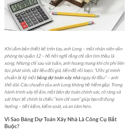
Khi cầm bản thiết kế trên tay, anh Long – một nhân viên văn
phòng tại quận 12 – hồ hởi nghĩ rằng chỉ cần tìm thầu là
xong. Nhưng chỉ sau vài tuần, anh hoang mang khi chi phí liên
tục phát sinh, vật liệu đội giá, tiến độ rối loạn. “Ước gì mình
chuẩn bị kỹ một
bảng dự toán xây nhà
ngay từ đầu” – anh
thở dài. Câu chuyện của anh Long không hề hiếm gặp. Trong
hành trình xây tổ ấm, một bản dự toán chính xác, rõ ràng và
sát thực tế chính là chiếc “kim chỉ nam” giúp bạn đi đúng
hướng – tiết kiệm, kiểm soát, và an tâm hơn.
Vì Sao Bảng Dự Toán Xây Nhà Là Công Cụ Bắt
Buộc?