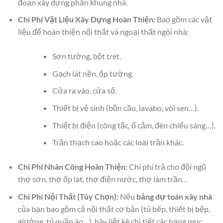
đoạn xây dựng phần khung nhà.
Chi Phí Vật Liệu Xây Dựng Hoàn Thiện:
Bao gồm các vật
liệu để hoàn thiện nội thất và ngoại thất ngôi nhà:
Sơn tường, bột trét.
Gạch lát nền, ốp tường.
Cửa ra vào, cửa sổ.
Thiết bị vệ sinh (bồn cầu, lavabo, vòi sen…).
Thiết bị điện (công tắc, ổ cắm, đèn chiếu sáng…).
Trần thạch cao hoặc các loại trần khác.
Chi Phí Nhân Công Hoàn Thiện:
Chi phí trả cho đội ngũ
thợ sơn, thợ ốp lát, thợ điện nước, thợ làm trần…
Chi Phí Nội Thất (Tùy Chọn):
Nếu
bảng dự toán xây nhà
của bạn bao gồm cả nội thất cơ bản (tủ bếp, thiết bị bếp,
giường, tủ quần áo…), hãy liệt kê chi tiết các hạng mục