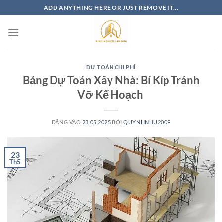
Bỏ
ADD ANYTHING HERE OR JUST REMOVE IT...
qua
nội
dung
DỰ TOÁN CHI PHÍ
Bảng Dự Toán Xây Nhà: Bí Kíp Tránh
Vỡ Kế Hoạch
ĐĂNG VÀO
23.05.2025
BỞI
QUYNHNHU2009
23
Th5