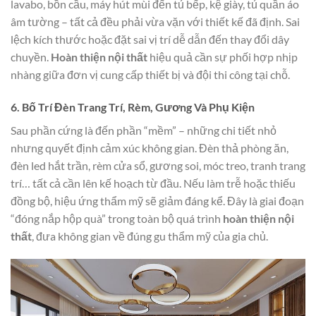
lavabo, bồn cầu, máy hút mùi đến tủ bếp, kệ giày, tủ quần áo
âm tường – tất cả đều phải vừa vặn với thiết kế đã định. Sai
lệch kích thước hoặc đặt sai vị trí dễ dẫn đến thay đổi dây
chuyền.
Hoàn thiện nội thất
hiệu quả cần sự phối hợp nhịp
nhàng giữa đơn vị cung cấp thiết bị và đội thi công tại chỗ.
6. Bố Trí Đèn Trang Trí, Rèm, Gương Và Phụ Kiện
Sau phần cứng là đến phần “mềm” – những chi tiết nhỏ
nhưng quyết định cảm xúc không gian. Đèn thả phòng ăn,
đèn led hắt trần, rèm cửa sổ, gương soi, móc treo, tranh trang
trí… tất cả cần lên kế hoạch từ đầu. Nếu làm trễ hoặc thiếu
đồng bộ, hiệu ứng thẩm mỹ sẽ giảm đáng kể. Đây là giai đoạn
“đóng nắp hộp quà” trong toàn bộ quá trình
hoàn thiện nội
thất
, đưa không gian về đúng gu thẩm mỹ của gia chủ.