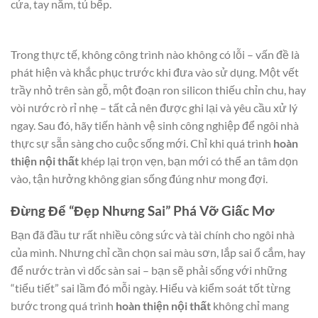
cửa, tay nắm, tủ bếp.
Trong thực tế, không công trình nào không có lỗi – vấn đề là
phát hiện và khắc phục trước khi đưa vào sử dụng. Một vết
trầy nhỏ trên sàn gỗ, một đoạn ron silicon thiếu chỉn chu, hay
vòi nước rò rỉ nhẹ – tất cả nên được ghi lại và yêu cầu xử lý
ngay. Sau đó, hãy tiến hành vệ sinh công nghiệp để ngôi nhà
thực sự sẵn sàng cho cuộc sống mới. Chỉ khi quá trình
hoàn
thiện nội thất
khép lại trọn vẹn, bạn mới có thể an tâm dọn
vào, tận hưởng không gian sống đúng như mong đợi.
Đừng Để “Đẹp Nhưng Sai” Phá Vỡ Giấc Mơ
Bạn đã đầu tư rất nhiều công sức và tài chính cho ngôi nhà
của mình. Nhưng chỉ cần chọn sai màu sơn, lắp sai ổ cắm, hay
để nước tràn vì dốc sàn sai – bạn sẽ phải sống với những
“tiểu tiết” sai lầm đó mỗi ngày. Hiểu và kiểm soát tốt từng
bước trong quá trình
hoàn thiện nội thất
không chỉ mang