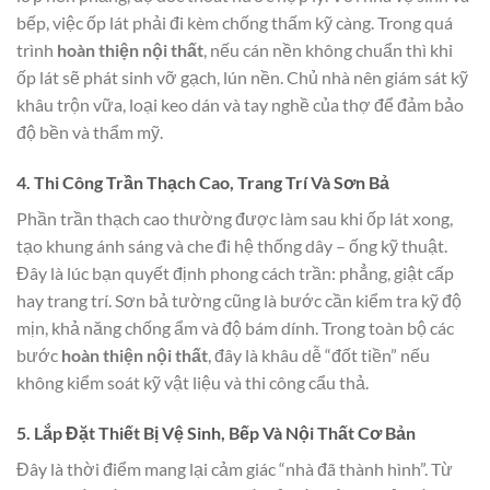
bếp, việc ốp lát phải đi kèm chống thấm kỹ càng. Trong quá
trình
hoàn thiện nội thất
, nếu cán nền không chuẩn thì khi
ốp lát sẽ phát sinh vỡ gạch, lún nền. Chủ nhà nên giám sát kỹ
khâu trộn vữa, loại keo dán và tay nghề của thợ để đảm bảo
độ bền và thẩm mỹ.
4. Thi Công Trần Thạch Cao, Trang Trí Và Sơn Bả
Phần trần thạch cao thường được làm sau khi ốp lát xong,
tạo khung ánh sáng và che đi hệ thống dây – ống kỹ thuật.
Đây là lúc bạn quyết định phong cách trần: phẳng, giật cấp
hay trang trí. Sơn bả tường cũng là bước cần kiểm tra kỹ độ
mịn, khả năng chống ẩm và độ bám dính. Trong toàn bộ các
bước
hoàn thiện nội thất
, đây là khâu dễ “đốt tiền” nếu
không kiểm soát kỹ vật liệu và thi công cẩu thả.
5. Lắp Đặt Thiết Bị Vệ Sinh, Bếp Và Nội Thất Cơ Bản
Đây là thời điểm mang lại cảm giác “nhà đã thành hình”. Từ