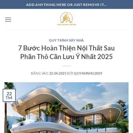
Bỏ
ADD ANYTHING HERE OR JUST REMOVE IT...
qua
nội
dung
QUY TRÌNH XÂY NHÀ
7 Bước Hoàn Thiện Nội Thất Sau
Phần Thô Cần Lưu Ý Nhất 2025
ĐĂNG VÀO
22.04.2025
BỞI
QUYNHNHU2009
22
Th4