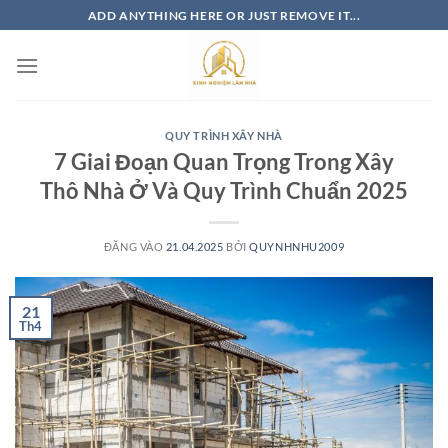
Bỏ
ADD ANYTHING HERE OR JUST REMOVE IT...
qua
nội
dung
QUY TRÌNH XÂY NHÀ
7 Giai Đoạn Quan Trọng Trong Xây
Thô Nhà Ở Và Quy Trình Chuẩn 2025
ĐĂNG VÀO
21.04.2025
BỞI
QUYNHNHU2009
21
Th4