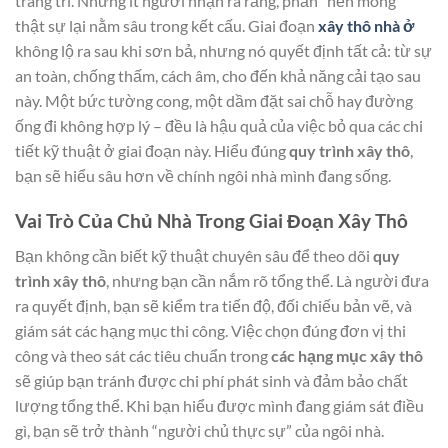
trang trí. Nhưng ít người nhận ra rằng, phần “nền móng”
thật sự lại nằm sâu trong kết cấu. Giai đoạn
xây thô nhà ở
không lộ ra sau khi sơn bả, nhưng nó quyết định tất cả: từ sự
an toàn, chống thấm, cách âm, cho đến khả năng cải tạo sau
này. Một bức tường cong, một dầm đặt sai chỗ hay đường
ống đi không hợp lý – đều là hậu quả của việc bỏ qua các chi
tiết kỹ thuật ở giai đoạn này. Hiểu đúng
quy trình xây thô
,
bạn sẽ hiểu sâu hơn về chính ngôi nhà mình đang sống.
Vai Trò Của Chủ Nhà Trong Giai Đoạn Xây Thô
Bạn không cần biết kỹ thuật chuyên sâu để theo dõi
quy
trình xây thô
, nhưng bạn cần nắm rõ tổng thể. Là người đưa
ra quyết định, bạn sẽ kiểm tra tiến độ, đối chiếu bản vẽ, và
giám sát các hạng mục thi công. Việc chọn đúng đơn vị thi
công và theo sát các tiêu chuẩn trong
các hạng mục xây thô
sẽ giúp bạn tránh được chi phí phát sinh và đảm bảo chất
lượng tổng thể. Khi bạn hiểu được mình đang giám sát điều
gì, bạn sẽ trở thành “người chủ thực sự” của ngôi nhà.