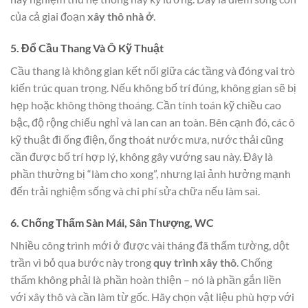
của cả giai đoạn
xây thô nhà ở
.
5. Đổ Cầu Thang Và Ô Kỹ Thuật
Cầu thang là không gian kết nối giữa các tầng và đóng vai trò
kiến trúc quan trọng. Nếu không bố trí đúng, không gian sẽ bị
hẹp hoặc không thông thoáng. Cần tính toán kỹ chiều cao
bậc, độ rộng chiếu nghỉ và lan can an toàn. Bên cạnh đó, các ô
kỹ thuật đi ống điện, ống thoát nước mưa, nước thải cũng
cần được bố trí hợp lý, không gây vướng sau này. Đây là
phần thường bị “làm cho xong”, nhưng lại ảnh hưởng mạnh
đến trải nghiệm sống và chi phí sửa chữa nếu làm sai.
6. Chống Thấm Sàn Mái, Sân Thượng, WC
Nhiều công trình mới ở được vài tháng đã thấm tường, dột
trần vì bỏ qua bước này trong
quy trình xây thô
. Chống
thấm không phải là phần hoàn thiện – nó là phần gắn liền
với xây thô và cần làm từ gốc. Hãy chọn vật liệu phù hợp với