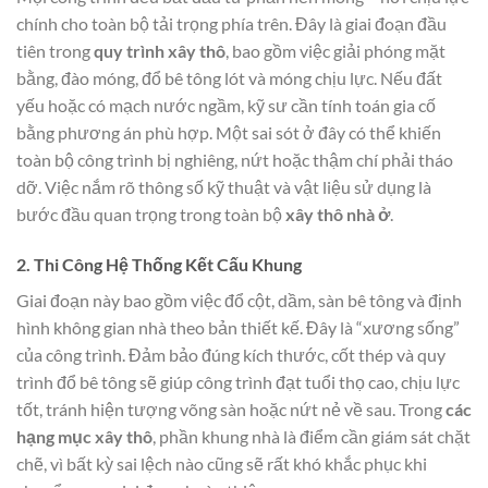
chính cho toàn bộ tải trọng phía trên. Đây là giai đoạn đầu
tiên trong
quy trình xây thô
, bao gồm việc giải phóng mặt
bằng, đào móng, đổ bê tông lót và móng chịu lực. Nếu đất
yếu hoặc có mạch nước ngầm, kỹ sư cần tính toán gia cố
bằng phương án phù hợp. Một sai sót ở đây có thể khiến
toàn bộ công trình bị nghiêng, nứt hoặc thậm chí phải tháo
dỡ. Việc nắm rõ thông số kỹ thuật và vật liệu sử dụng là
bước đầu quan trọng trong toàn bộ
xây thô nhà ở
.
2. Thi Công Hệ Thống Kết Cấu Khung
Giai đoạn này bao gồm việc đổ cột, dầm, sàn bê tông và định
hình không gian nhà theo bản thiết kế. Đây là “xương sống”
của công trình. Đảm bảo đúng kích thước, cốt thép và quy
trình đổ bê tông sẽ giúp công trình đạt tuổi thọ cao, chịu lực
tốt, tránh hiện tượng võng sàn hoặc nứt nẻ về sau. Trong
các
hạng mục xây thô
, phần khung nhà là điểm cần giám sát chặt
chẽ, vì bất kỳ sai lệch nào cũng sẽ rất khó khắc phục khi