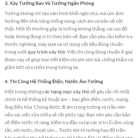
3. Xây Tường Bao Và Tường Ngăn Phòng
Tường không chỉ tạo nên hình khối ngôi nhà, mà còn ảnh
hưởng đến khả năng chống nóng, cách âm và bảo vệ nội
thất. Một lỗi thường gặp là tường không thẳng, sai cao độ
hoặc không đúng vị trí theo bản vẽ. Bạn cần yêu cầu kiểm tra
thước nghiêng, máy laze và sử dụng vật liệu đúng chuẩn
trong suốt
quy trình xây thô
. Việc thi công đúng chuẩn ở giai
đoạn này sẽ giúp bạn tiết kiệm chi phí sơn bả, chống thấm và
giảm bớt sửa chữa trong tương lai.
4. Thi Công Hệ Thống Điện, Nước Âm Tường
Một trong những
các hạng mục xây thô
dễ gây rắc rối nhất
chính là hệ thống kỹ thuật âm – bao gồm điện, nước, mạng,
ống điều hòa. Chúng được đi âm trong tường và trần nên
nếu sai, việc sửa chữa sẽ rất phức tạp. Bạn nên yêu cầu bản
vẽ điện nước rõ ràng, kiểm tra đầu ra tại các vị trí ổ cắm, công
tắc, vòi nước, thoát sàn… Trước khi tô tường hay đổ trần,
hãy nghiệm thu hệ thống này kỹ lưỡng. Đây là điểm sống còn