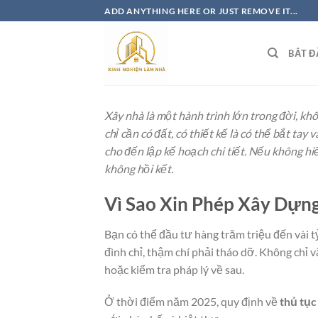
Bỏ
ADD ANYTHING HERE OR JUST REMOVE IT...
qua
nội
BẮT Đ
dung
Xây nhà là một hành trình lớn trong đời, khô
chỉ cần có đất, có thiết kế là có thể bắt tay
cho đến lập kế hoạch chi tiết. Nếu không hiể
không hồi kết.
Vì Sao Xin Phép Xây Dựn
Bạn có thể đầu tư hàng trăm triệu đến vài
đình chỉ, thậm chí phải tháo dỡ. Không chỉ v
hoặc kiểm tra pháp lý về sau.
Ở thời điểm năm 2025, quy định về
thủ tục