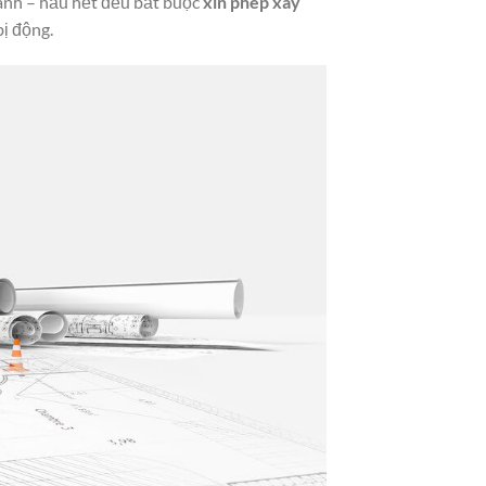
thành – hầu hết đều bắt buộc
xin phép xây
bị động.