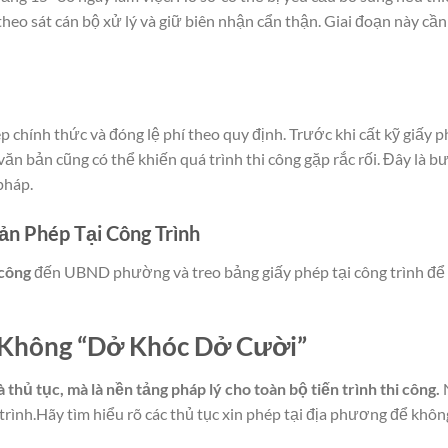
 theo sát cán bộ xử lý và giữ biên nhận cẩn thận. Giai đoạn này c
chính thức và đóng lệ phí theo quy định. Trước khi cất kỹ giấy ph
 văn bản cũng có thể khiến quá trình thi công gặp rắc rối. Đây là b
pháp.
ản Phép Tại Công Trình
 công
đến UBND phường và treo bảng giấy phép tại công trình để t
Không “Dở Khóc Dở Cười”
thủ tục, mà là nền tảng pháp lý cho toàn bộ tiến trình thi công.
 trình.Hãy tìm hiểu rõ các thủ tục xin phép tại địa phương để khôn