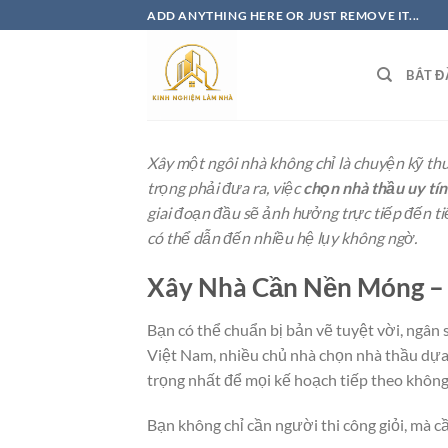
Bỏ
ADD ANYTHING HERE OR JUST REMOVE IT...
qua
nội
BẮT Đ
dung
Xây một ngôi nhà không chỉ là chuyện kỹ thu
trọng phải đưa ra, việc
chọn nhà thầu uy tín
giai đoạn đầu sẽ ảnh hưởng trực tiếp đến tiế
có thể dẫn đến nhiều hệ lụy không ngờ.
Xây Nhà Cần Nền Móng – 
Bạn có thể chuẩn bị bản vẽ tuyệt vời, ngân
Việt Nam, nhiều chủ nhà chọn nhà thầu dựa tr
trọng nhất để mọi kế hoạch tiếp theo không
Bạn không chỉ cần người thi công giỏi, mà c