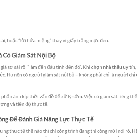
i, hoặc “lời hứa miệng” thay vì giấy trắng mực đen.
à Có Giám Sát Nội Bộ
iá sơ sài rồi “làm đến đâu tính đến đó”. Khi
chọn nhà thầu uy tín
việc. Họ nên có người giám sát nội bộ – không phải chỉ là người ch
p phản ánh kịp thời vấn đề để xử lý sớm. Việc có giám sát riêng th
ượng và tiến độ thực tế.
Công Để Đánh Giá Năng Lực Thực Tế
ưng thực tế thế nào thì chỉ công trình đang thi công mới nói rõ. 