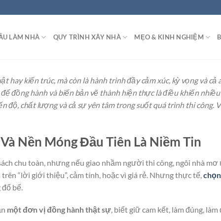
ẦU LÀM NHÀ
QUY TRÌNH XÂY NHÀ
MẸO & KINH NGHIỆM
B
ật hay kiến trúc, mà còn là hành trình đầy cảm xúc, kỳ vọng và cả 
để đồng hành và biến bản vẽ thành hiện thực là điều khiến nhiều 
n độ, chất lượng và cả sự yên tâm trong suốt quá trình thi công. V
Và Nền Móng Đầu Tiên Là Niềm Tin
 sách chu toàn, nhưng nếu giao nhầm người thi công, ngôi nhà mơ
ên “lời giới thiệu”, cảm tính, hoặc vì giá rẻ. Nhưng thực tế,
chọn 
 đổ bể.
ần
một đơn vị đồng hành thật sự
, biết giữ cam kết, làm đúng, là