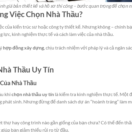
nh giá bản thiết kế và hồ sơ thi công – bước quan trọng để chọn nh
ong Việc Chọn Nhà Thầu?
iệc của kiến trúc sư hoặc công ty thiết kế. Nhưng không – chính bạ
g lực, kinh nghiệm thực tế và cách làm việc của nhà thầu.
ký
hợp đồng xây dựng
, chịu trách nhiệm với pháp lý và cả ngân s
Nhà Thầu Uy Tín
 Của Nhà Thầu
ầu khi
chọn nhà thầu uy tín
là kiểm tra kinh nghiệm thực tế. Một 
ống phát sinh. Nhưng đừng để danh sách dự án “hoành tráng” làm m
iệt thự hay công trình nào gần giống của bạn chưa? Có thể đến th
giúp bạn giảm thiểu rủi ro từ đầu.