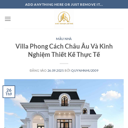
Bỏ
ADD ANYTHING HERE OR JUST REMOVE IT...
qua
nội
dung
MẪU NHÀ
Villa Phong Cách Châu Âu Và Kinh
Nghiệm Thiết Kế Thực Tế
ĐĂNG VÀO
26.09.2025
BỞI
QUYNHNHU2009
26
Th9