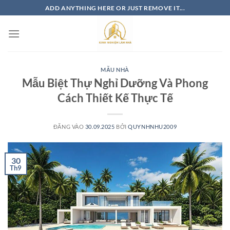
Bỏ
ADD ANYTHING HERE OR JUST REMOVE IT...
qua
nội
dung
MẪU NHÀ
Mẫu Biệt Thự Nghỉ Dưỡng Và Phong
Cách Thiết Kế Thực Tế
ĐĂNG VÀO
30.09.2025
BỞI
QUYNHNHU2009
30
Th9