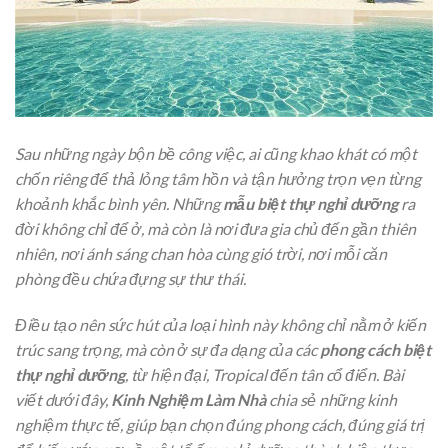
Sau những ngày bộn bề công việc, ai cũng khao khát có một
chốn riêng để thả lỏng tâm hồn và tận hưởng trọn vẹn từng
khoảnh khắc bình yên. Những
mẫu biệt thự nghỉ dưỡng
ra
đời không chỉ để ở, mà còn là nơi đưa gia chủ đến gần thiên
nhiên, nơi ánh sáng chan hòa cùng gió trời, nơi mỗi căn
phòng đều chứa đựng sự thư thái.
Điều tạo nên sức hút của loại hình này không chỉ nằm ở kiến
trúc sang trọng, mà còn ở sự đa dạng của các
phong cách biệt
thự nghỉ dưỡng
, từ hiện đại, Tropical đến tân cổ điển. Bài
viết dưới đây,
Kinh Nghiệm Làm Nhà
chia sẻ những kinh
nghiệm thực tế, giúp bạn chọn đúng phong cách, đúng giá trị