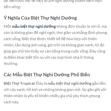
để biến ước mơ về một tổ ấm nghỉ dưỡng thành hiện thực
bền vững.
Ý Nghĩa Của Biệt Thự Nghỉ Dưỡng
Một
mẫu biệt thự nghỉ dưỡng
không đơn thuần là nơi ở, mà
còn là không gian để nghỉ ngơi, thư giãn và khẳng định phong
cách sống. Biệt thự được thiết kế để hòa hợp với thiên
nhiên, tận dụng ánh sáng, gió trời và không gian xanh, từ đó
giúp gia chủ tìm thấy sự cân bằng trong cuộc sống. Đây cũng
là điểm khác biệt lớn so với các loại hình nhà ở thông
thường.
Các Mẫu Biệt Thự Nghỉ Dưỡng Phổ Biến
Biệt Thự Tropical:
Đây là
mẫu biệt thự nghỉ dưỡng
gắn liền
với cây xanh, hồ bơi và những không gian mở. Sự gần gũi với
thiên nhiên là yếu tố khiến nhiều gia chủ yêu thích phong
cách này.