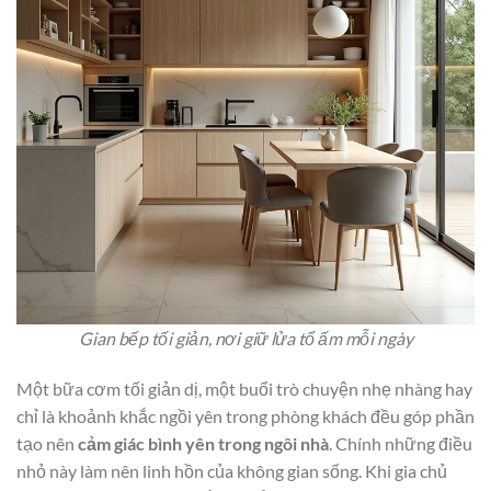
Gian bếp tối giản, nơi giữ lửa tổ ấm mỗi ngày
Một bữa cơm tối giản dị, một buổi trò chuyện nhẹ nhàng hay
chỉ là khoảnh khắc ngồi yên trong phòng khách đều góp phần
tạo nên
cảm giác bình yên trong ngôi nhà
. Chính những điều
nhỏ này làm nên linh hồn của không gian sống. Khi gia chủ