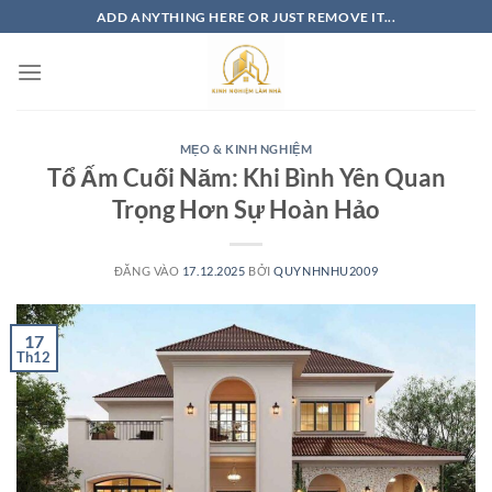
Bỏ
ADD ANYTHING HERE OR JUST REMOVE IT...
qua
nội
dung
MẸO & KINH NGHIỆM
Tổ Ấm Cuối Năm: Khi Bình Yên Quan
Trọng Hơn Sự Hoàn Hảo
ĐĂNG VÀO
17.12.2025
BỞI
QUYNHNHU2009
17
Th12