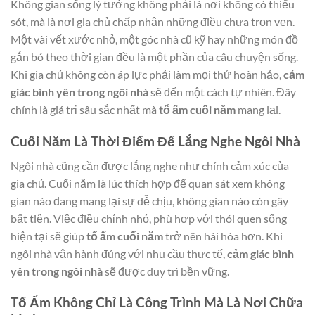
Không gian sống lý tưởng không phải là nơi không có thiếu
sót, mà là nơi gia chủ chấp nhận những điều chưa trọn vẹn.
Một vài vết xước nhỏ, một góc nhà cũ kỹ hay những món đồ
gắn bó theo thời gian đều là một phần của câu chuyện sống.
Khi gia chủ không còn áp lực phải làm mọi thứ hoàn hảo,
cảm
giác bình yên trong ngôi nhà
sẽ đến một cách tự nhiên. Đây
chính là giá trị sâu sắc nhất mà
tổ ấm cuối năm
mang lại.
Cuối Năm Là Thời Điểm Để Lắng Nghe Ngôi Nhà
Ngôi nhà cũng cần được lắng nghe như chính cảm xúc của
gia chủ. Cuối năm là lúc thích hợp để quan sát xem không
gian nào đang mang lại sự dễ chịu, không gian nào còn gây
bất tiện. Việc điều chỉnh nhỏ, phù hợp với thói quen sống
hiện tại sẽ giúp
tổ ấm cuối năm
trở nên hài hòa hơn. Khi
ngôi nhà vận hành đúng với nhu cầu thực tế,
cảm giác bình
yên trong ngôi nhà
sẽ được duy trì bền vững.
Tổ Ấm Không Chỉ Là Công Trình Mà Là Nơi Chữa