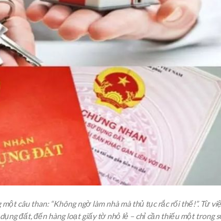
 một câu than: “Không ngờ làm nhà mà thủ tục rắc rối thế!”. Từ vi
dụng đất, đến hàng loạt giấy tờ nhỏ lẻ – chỉ cần thiếu một trong s