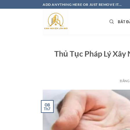
Bỏ
ADD ANYTHING HERE OR JUST REMOVE IT...
qua
nội
BẮT Đ
dung
Thủ Tục Pháp Lý Xây
ĐĂNG
08
Th7