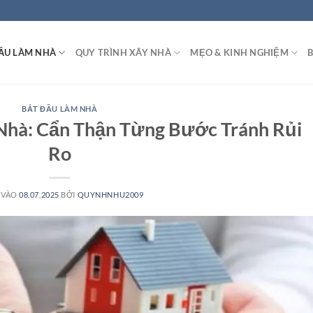
ẦU LÀM NHÀ
QUY TRÌNH XÂY NHÀ
MẸO & KINH NGHIỆM
B
BẮT ĐẦU LÀM NHÀ
 Nhà: Cẩn Thận Từng Bước Tránh Rủi
Ro
 VÀO
08.07.2025
BỞI
QUYNHNHU2009