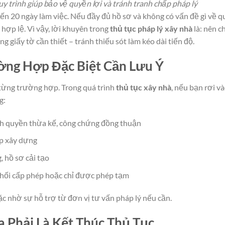
y trình giúp bảo vệ quyền lợi và tránh tranh chấp pháp lý
ến 20 ngày làm việc. Nếu đầy đủ hồ sơ và không có vấn đề gì về q
hợp lệ. Vì vậy, lời khuyên trong
thủ tục pháp lý xây nhà
là: nên c
g giấy tờ cần thiết – tránh thiếu sót làm kéo dài tiến độ.
ờng Hợp Đặc Biệt Cần Lưu Ý
 từng trường hợp. Trong quá trình
thủ tục xây nhà
, nếu bạn rơi v
g:
nh quyền thừa kế, công chứng đồng thuận
p xây dựng
, hồ sơ cải tạo
 chối cấp phép hoặc chỉ được phép tạm
c nhờ sự hỗ trợ từ đơn vị tư vấn pháp lý nếu cần.
 Phải Là Kết Thúc Thủ Tục