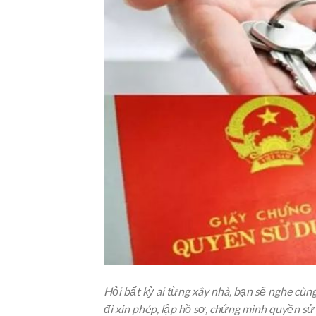
Hỏi bất kỳ ai từng xây nhà, bạn sẽ nghe cùng
đi xin phép, lập hồ sơ, chứng minh quyền sử 