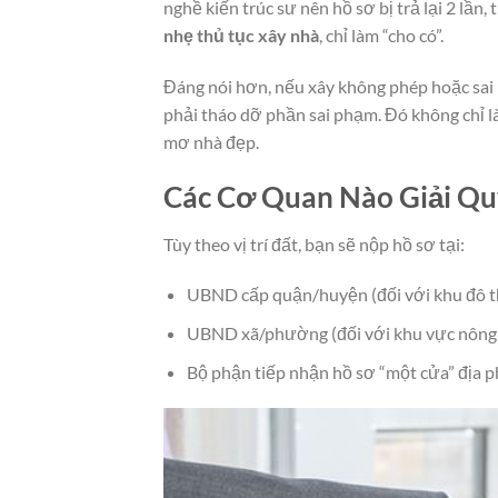
nghề kiến trúc sư nên hồ sơ bị trả lại 2 lần,
nhẹ thủ tục xây nhà
, chỉ làm “cho có”.
Đáng nói hơn, nếu xây không phép hoặc sai 
phải tháo dỡ phần sai phạm. Đó không chỉ là 
mơ nhà đẹp.
Các Cơ Quan Nào Giải Qu
Tùy theo vị trí đất, bạn sẽ nộp hồ sơ tại:
UBND cấp quận/huyện (đối với khu đô th
UBND xã/phường (đối với khu vực nông t
Bộ phận tiếp nhận hồ sơ “một cửa” địa