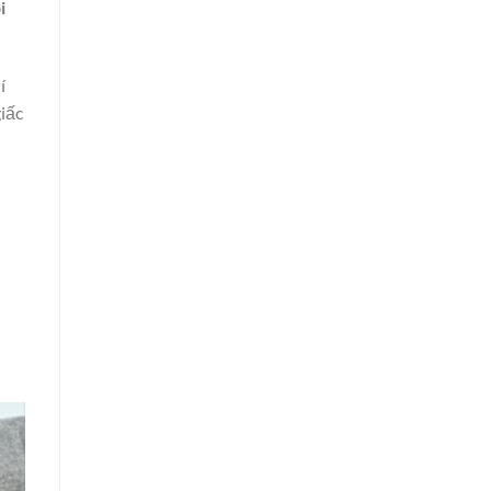
i
í
giấc