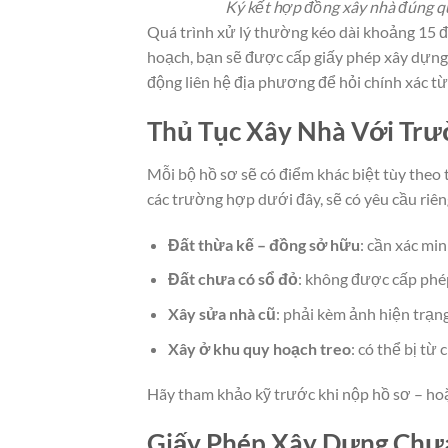
Ký kết hợp đồng xây nhà đúng qu
Quá trình xử lý thường kéo dài khoảng 15 đ
hoạch, bạn sẽ được cấp giấy phép xây dựng 
động liên hệ địa phương để hỏi chính xác từn
Thủ Tục Xây Nhà Với Trư
Mỗi bộ hồ sơ sẽ có điểm khác biệt tùy theo
các trường hợp dưới đây, sẽ có yêu cầu riên
Đất thừa kế – đồng sở hữu
: cần xác mi
Đất chưa có sổ đỏ
: không được cấp phé
Xây sửa nhà cũ
: phải kèm ảnh hiện trạng
Xây ở khu quy hoạch treo
: có thể bị từ
Hãy tham khảo kỹ trước khi nộp hồ sơ – hoặ
Giấy Phép Xây Dựng Chưa