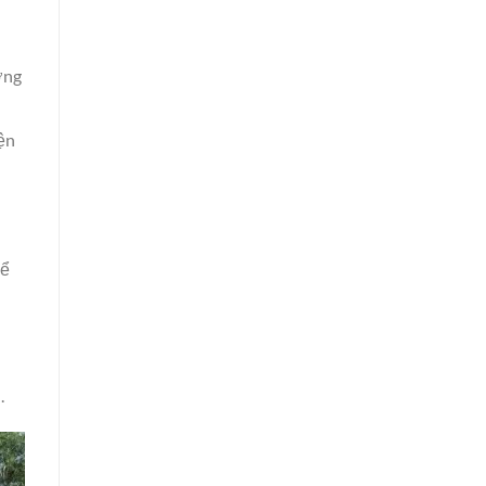
ợng
ện
để
.