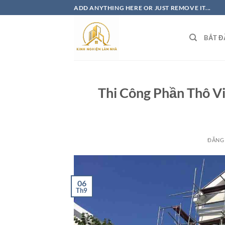
Bỏ
ADD ANYTHING HERE OR JUST REMOVE IT...
qua
nội
BẮT Đ
dung
Thi Công Phần Thô Vi
ĐĂNG
06
Th9