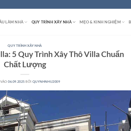
ẦU LÀM NHÀ
QUY TRÌNH XÂY NHÀ
MẸO & KINH NGHIỆM
B
QUY TRÌNH XÂY NHÀ
lla: 5 Quy Trình Xây Thô Villa Chuẩn
Chất Lượng
 VÀO
06.09.2025
BỞI
QUYNHNHU2009