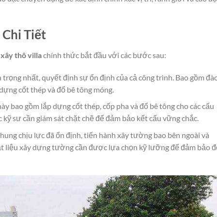
 Chi Tiết
xây thô villa
chính thức bắt đầu với các bước sau:
trọng nhất, quyết định sự ổn định của cả công trình. Bao gồm đà
p dựng cốt thép và đổ bê tông móng.
ày bao gồm lắp dựng cốt thép, cốp pha và đổ bê tông cho các cấu
ác kỹ sư cần giám sát chặt chẽ để đảm bảo kết cấu vững chắc.
hung chịu lực đã ổn định, tiến hành xây tường bao bên ngoài và
ật liệu xây dựng tường cần được lựa chọn kỹ lưỡng để đảm bảo đ