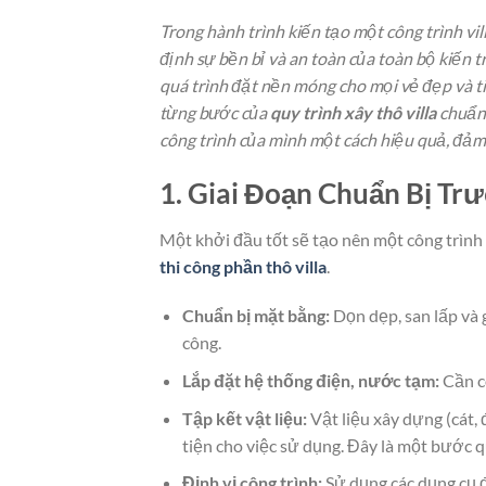
Trong hành trình kiến tạo một công trình vil
định sự bền bỉ và an toàn của toàn bộ kiến tr
quá trình đặt nền móng cho mọi vẻ đẹp và ti
từng bước của
quy trình xây thô villa
chuẩn 
công trình của mình một cách hiệu quả, đảm 
1. Giai Đoạn Chuẩn Bị Tr
Một khởi đầu tốt sẽ tạo nên một công trình 
thi công phần thô villa
.
Chuẩn bị mặt bằng:
Dọn dẹp, san lấp và 
công.
Lắp đặt hệ thống điện, nước tạm:
Cần có
Tập kết vật liệu:
Vật liệu xây dựng (cát, 
tiện cho việc sử dụng. Đây là một bước 
Định vị công trình:
Sử dụng các dụng cụ đo