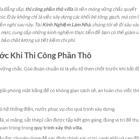
la đẳng cấp,
thi công phần thô villa
là nền móng vững chắc quyết
úc. Đây không chỉ là việc xây dựng các khối bê tông, gạch, mà còn l
ện nghi sau này. Tại
Kinh Nghiệm Làm Nhà
, chúng tôi sẽ đi sâu và
mực, cung cấp những kinh nghiệm thực tiễn để bạn có thể giám s
bảo chất lượng và tiết kiệm chi phí.
ước Khi Thi Công Phần Thô
vững chắc. Giai đoạn chuẩn bị là yếu tố then chốt trước khi bắt 
giải phóng mặt bằng để có không gian sạch sẽ, an toàn cho việc thi
 hệ thống điện, nước phục vụ cho quá trình xây dựng.
đá, xi măng, sắt thép) cần được tập kết gọn gàng, đúng vị trí để th
quan trọng trong
quy trình xây thô villa
.
 đạc chuyên dụng để xác định chính xác vị trí, ranh giới và cao độ