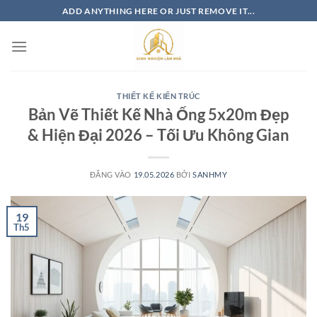
Bỏ
ADD ANYTHING HERE OR JUST REMOVE IT...
qua
nội
dung
THIẾT KẾ KIẾN TRÚC
Bản Vẽ Thiết Kế Nhà Ống 5x20m Đẹp
& Hiện Đại 2026 – Tối Ưu Không Gian
ĐĂNG VÀO
19.05.2026
BỞI
SANHMY
19
Th5