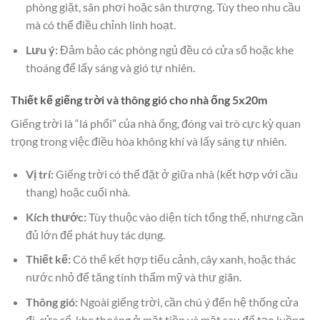
phòng giặt, sân phơi hoặc sân thượng. Tùy theo nhu cầu
mà có thể điều chỉnh linh hoạt.
Lưu ý:
Đảm bảo các phòng ngủ đều có cửa sổ hoặc khe
thoáng để lấy sáng và gió tự nhiên.
Thiết kế giếng trời và thông gió cho nhà ống 5x20m
Giếng trời là “lá phổi” của nhà ống, đóng vai trò cực kỳ quan
trọng trong việc điều hòa không khí và lấy sáng tự nhiên.
Vị trí:
Giếng trời có thể đặt ở giữa nhà (kết hợp với cầu
thang) hoặc cuối nhà.
Kích thước:
Tùy thuộc vào diện tích tổng thể, nhưng cần
đủ lớn để phát huy tác dụng.
Thiết kế:
Có thể kết hợp tiểu cảnh, cây xanh, hoặc thác
nước nhỏ để tăng tính thẩm mỹ và thư giãn.
Thông gió:
Ngoài giếng trời, cần chú ý đến hệ thống cửa
đi, cửa sổ, khe thoáng ở mặt tiền và mặt sau để tạo luồng